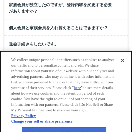
家族会員が独立したのですが、登録内容を変更する必要
がありますか？
個人会員と家族会員を入れ替えることはできますか？
退会手続きをしたいです。
We collect unique personal identifiers such as cookies to analyze
結婚や独立をしたので会員の種類を変更したいです。
our traffic and to personalize content and ads. We share
information about your use of our website with our analytics and
advertising partners, who may combine it with other information
会員登録情報を変更したい。
that you have provided to them or that they have collected from
your use of their services. Please click "
here
" to see more details
about how we use cookies and the retention period of each
cookie. You have the right to opt out of our sharing of your
Do Not Sell or Share My Personal Information
information with our partners. Please click [Do Not Sell or Share
© All rights reserved. JAF
My Personal Information] to exercise your right.
Privacy Policy
Change your sell or share preference
Powered by