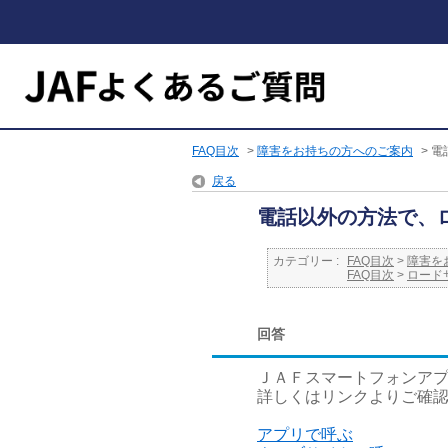
FAQ目次
>
障害をお持ちの方へのご案内
>
電
戻る
電話以外の方法で、
カテゴリー :
FAQ目次
>
障害を
FAQ目次
>
ロード
回答
ＪＡＦスマートフォンア
詳しくはリンクよりご確
アプリで呼ぶ