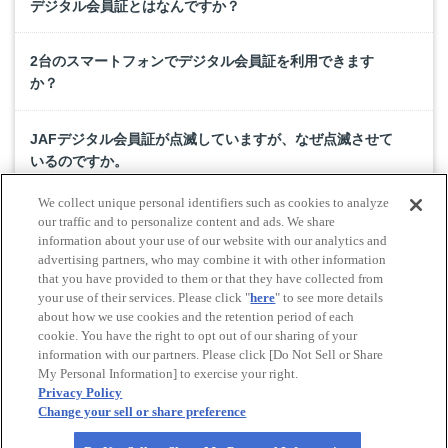
デジタル会員証とはなんですか？
2台のスマートフォンでデジタル会員証を利用できます
か？
JAFデジタル会員証が点滅していますが、なぜ点滅させて
いるのですか。
We collect unique personal identifiers such as cookies to analyze
デジタル会員証が使えるようになってもプラスチック会
our traffic and to personalize content and ads. We share
員証は発行されるのですか？返却する必要はあります
information about your use of our website with our analytics and
advertising partners, who may combine it with other information
か？
that you have provided to them or that they have collected from
your use of their services. Please click "
here
" to see more details
about how we use cookies and the retention period of each
cookie. You have the right to opt out of our sharing of your
Do Not Sell or Share My Personal Information
information with our partners. Please click [Do Not Sell or Share
© All rights reserved. JAF
My Personal Information] to exercise your right.
Privacy Policy
Change your sell or share preference
Powered by