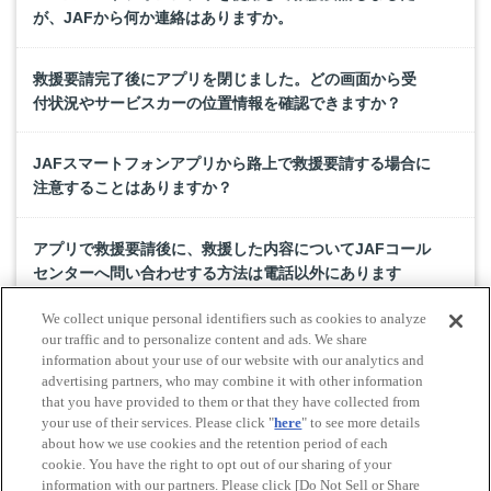
が、JAFから何か連絡はありますか。
救援要請完了後にアプリを閉じました。どの画面から受
付状況やサービスカーの位置情報を確認できますか？
JAFスマートフォンアプリから路上で救援要請する場合に
注意することはありますか？
アプリで救援要請後に、救援した内容についてJAFコール
センターへ問い合わせする方法は電話以外にあります
か？
We collect unique personal identifiers such as cookies to analyze
our traffic and to personalize content and ads. We share
JAFスマートフォンアプリで車両メーカーと車両名称共に
information about your use of our website with our analytics and
advertising partners, who may combine it with other information
該当するものがないのですが。
that you have provided to them or that they have collected from
your use of their services. Please click "
here
" to see more details
about how we use cookies and the retention period of each
cookie. You have the right to opt out of our sharing of your
Do Not Sell or Share My Personal Information
information with our partners. Please click [Do Not Sell or Share