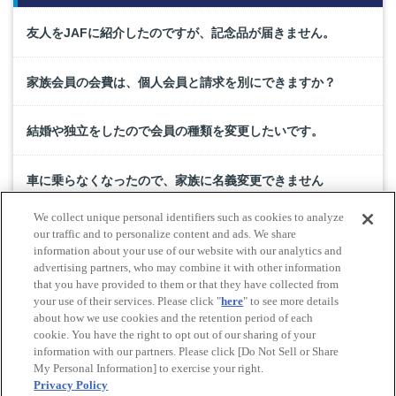
友人をJAFに紹介したのですが、記念品が届きません。
家族会員の会費は、個人会員と請求を別にできますか？
結婚や独立をしたので会員の種類を変更したいです。
車に乗らなくなったので、家族に名義変更できません
か？
We collect unique personal identifiers such as cookies to analyze
our traffic and to personalize content and ads. We share
JAFカード（クレジットカード機能付きJAF会員証）で貯
information about your use of our website with our analytics and
advertising partners, who may combine it with other information
まったポイントをJAF年会費と交換したいのですが。
that you have provided to them or that they have collected from
your use of their services. Please click "
here
" to see more details
about how we use cookies and the retention period of each
cookie. You have the right to opt out of our sharing of your
Do Not Sell or Share My Personal Information
information with our partners. Please click [Do Not Sell or Share
© All rights reserved. JAF
My Personal Information] to exercise your right.
Privacy Policy