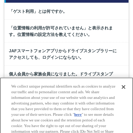
「ゲスト利用」とは何ですか。
「位置情報の利用が許可されていません」と表示されま
す。位置情報の設定方法を教えてください。
JAFスマートフォンアプリからドライブスタンプラリーに
アクセスしても、ログインにならない。
個人会員から家族会員になりました。ドライブスタンプ
ラリーのデータはどうなりますか。
We collect unique personal identifiers such as cookies to analyze
our traffic and to personalize content and ads. We share
新規ドライブメンバー登録を行いましたが、確認コード
information about your use of our website with our analytics and
advertising partners, who may combine it with other information
が届きません。
that you have provided to them or that they have collected from
your use of their services. Please click "
here
" to see more details
about how we use cookies and the retention period of each
cookie. You have the right to opt out of our sharing of your
Do Not Sell or Share My Personal Information
information with our partners. Please click [Do Not Sell or Share