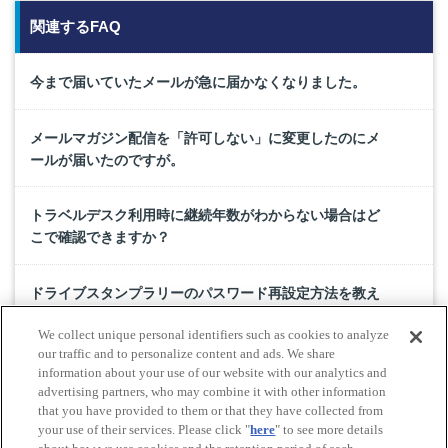
関連するFAQ
今まで届いていたメールが急に届かなくなりました。
メールマガジン配信を「許可しない」に変更したのにメ
ールが届いたのですが。
トラベルデスク利用時に継続年数がわからない場合はど
こで確認できますか？
ドライブスタンプラリーのパスワード再設定方法を教え
てください。
We collect unique personal identifiers such as cookies to analyze
our traffic and to personalize content and ads. We share
JAF年会費請求まとめサービスで支払っていますが、今後
information about your use of our website with our analytics and
advertising partners, who may combine it with other information
の支払方法はどのようにすればいいですか？
that you have provided to them or that they have collected from
your use of their services. Please click "
here
" to see more details