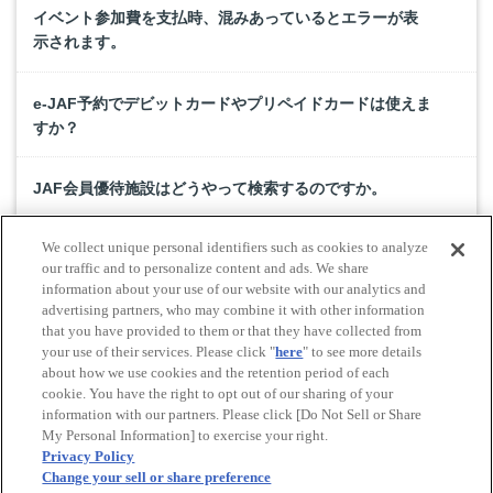
イベント参加費を支払時、混みあっているとエラーが表
示されます。
e-JAF予約でデビットカードやプリペイドカードは使えま
すか？
JAF会員優待施設はどうやって検索するのですか。
We collect unique personal identifiers such as cookies to analyze
ドライブMAPの申込み方法を教えてください。
our traffic and to personalize content and ads. We share
information about your use of our website with our analytics and
advertising partners, who may combine it with other information
e-JAF予約は法人会員も利用できますか。
that you have provided to them or that they have collected from
your use of their services. Please click "
here
" to see more details
about how we use cookies and the retention period of each
cookie. You have the right to opt out of our sharing of your
Do Not Sell or Share My Personal Information
information with our partners. Please click [Do Not Sell or Share
© All rights reserved. JAF
My Personal Information] to exercise your right.
Privacy Policy
Change your sell or share preference
Powered by