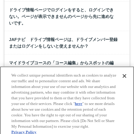
ドライブ情報ページでログインをすると、ログインでき
ない。ページが表示できませんのページから先に進めな
いです。
JAFナビ ドライブ情報ページは、ドライブメンバー登録
またはログインをしないと使えませんか？
マイドライブコースの「コース編集」からスポットの編
集をしたのですが、エラーとなり保存できません。
We collect unique personal identifiers such as cookies to analyze
our traffic and to personalize content and ads. We share
ドライブに関する相談をしたいです。相談はどのように
information about your use of our website with our analytics and
advertising partners, who may combine it with other information
すればいいですか？
that you have provided to them or that they have collected from
your use of their services. Please click "
here
" to see more details
about how we use cookies and the retention period of each
cookie. You have the right to opt out of our sharing of your
Do Not Sell or Share My Personal Information
information with our partners. Please click [Do Not Sell or Share
© All rights reserved. JAF
My Personal Information] to exercise your right.
Privacy Policy