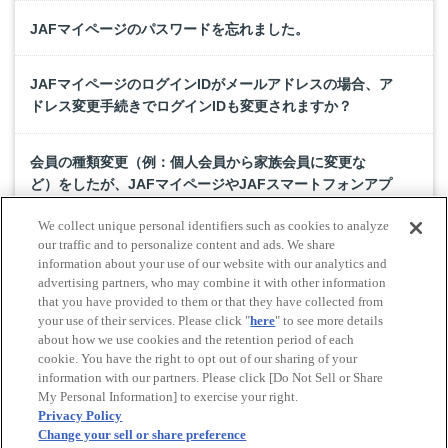
JAFマイページのパスワードを忘れました。
JAFマイページのログインIDがメールアドレスの場合、ア
ドレス変更手続きでログインIDも変更されますか？
会員の種類変更（例：個人会員から家族会員に変更な
ど）をしたが、JAFマイページやJAFスマートフォンアプ
リにログインができない
We collect unique personal identifiers such as cookies to analyze
our traffic and to personalize content and ads. We share
会員登録の有無、または会員番号を教えてほしいのです
information about your use of our website with our analytics and
advertising partners, who may combine it with other information
が。
that you have provided to them or that they have collected from
your use of their services. Please click "
here
" to see more details
about how we use cookies and the retention period of each
cookie. You have the right to opt out of our sharing of your
Do Not Sell or Share My Personal Information
information with our partners. Please click [Do Not Sell or Share
© All rights reserved. JAF
My Personal Information] to exercise your right.
Privacy Policy
Change your sell or share preference
Powered by