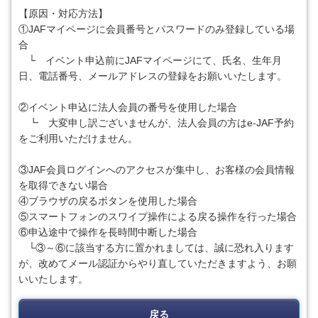
【原因・対応方法】
①JAFマイページに会員番号とパスワードのみ登録している場
合
└ イベント申込前にJAFマイページにて、
氏名、生年月
日、電話番号、メールアドレスの登録をお願いいたします。
②イベント申込に法人会員の番号を使用した場合
┗ 大変申し訳ございませんが、法人会員の方はe-JAF予約
をご利用いただけません。
③JAF会員ログインへのアクセスが集中し、お客様の会員情報
を取得できない場合
④ブラウザの戻るボタンを使用した場合
⑤スマートフォンのスワイプ操作による戻る操作を行った場合
⑥申込途中で操作を長時間中断した場合
└③～⑥に該当する方に置かれましては、誠に恐れ入ります
が、改めてメール認証からやり直していただきますよう、お願
いいたします。
戻る