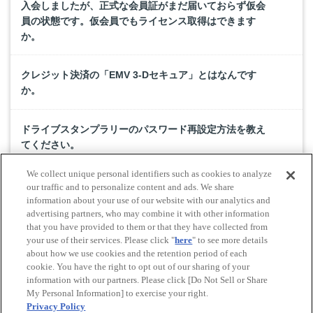
入会しましたが、正式な会員証がまだ届いておらず仮会
員の状態です。仮会員でもライセンス取得はできます
か。
クレジット決済の「EMV 3-Dセキュア」とはなんです
か。
ドライブスタンプラリーのパスワード再設定方法を教え
てください。
We collect unique personal identifiers such as cookies to analyze
ドライブ情報ページでログインをすると、ログインでき
our traffic and to personalize content and ads. We share
ない。ページが表示できませんのページから先に進めな
information about your use of our website with our analytics and
advertising partners, who may combine it with other information
いです。
that you have provided to them or that they have collected from
your use of their services. Please click "
here
" to see more details
about how we use cookies and the retention period of each
cookie. You have the right to opt out of our sharing of your
Do Not Sell or Share My Personal Information
information with our partners. Please click [Do Not Sell or Share
© All rights reserved. JAF
My Personal Information] to exercise your right.
Privacy Policy