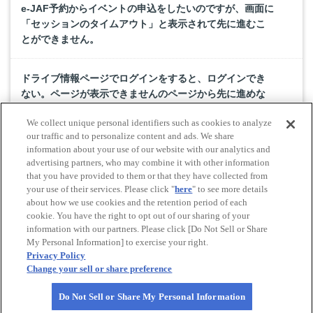
e-JAF予約からイベントの申込をしたいのですが、画面に
「セッションのタイムアウト」と表示されて先に進むこ
とができません。
ドライブ情報ページでログインをすると、ログインでき
ない。ページが表示できませんのページから先に進めな
いです。
We collect unique personal identifiers such as cookies to analyze
our traffic and to personalize content and ads. We share
個人会員から家族会員になりました。ドライブスタンプ
information about your use of our website with our analytics and
advertising partners, who may combine it with other information
ラリーのデータはどうなりますか。
that you have provided to them or that they have collected from
your use of their services. Please click "
here
" to see more details
about how we use cookies and the retention period of each
cookie. You have the right to opt out of our sharing of your
Do Not Sell or Share My Personal Information
information with our partners. Please click [Do Not Sell or Share
© All rights reserved. JAF
My Personal Information] to exercise your right.
Privacy Policy
Change your sell or share preference
Powered by
Do Not Sell or Share My Personal Information
PAGE
TOP
HOME
pagetop