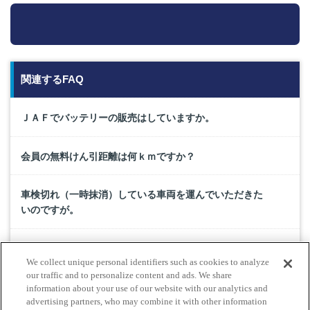
関連するFAQ
ＪＡＦでバッテリーの販売はしていますか。
会員の無料けん引距離は何ｋｍですか？
車検切れ（一時抹消）している車両を運んでいただきた
いのですが。
ロードサービスを断られることはありますか？
We collect unique personal identifiers such as cookies to analyze
our traffic and to personalize content and ads. We share
ロードサービスを要請したいのですが、現金・クレジッ
information about your use of our website with our analytics and
advertising partners, who may combine it with other information
トカードでの支払いは可能ですか？