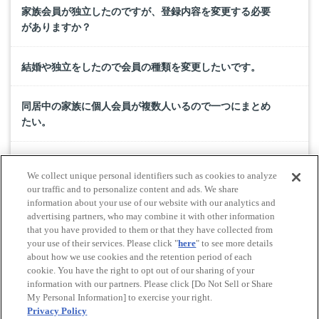
家族会員が独立したのですが、登録内容を変更する必要
がありますか？
結婚や独立をしたので会員の種類を変更したいです。
同居中の家族に個人会員が複数人いるので一つにまとめ
たい。
家族会員の会費は、個人会員と請求を別にできますか？
We collect unique personal identifiers such as cookies to analyze
our traffic and to personalize content and ads. We share
家族会員は会員として残り、個人会員のみ退会したいの
information about your use of our website with our analytics and
advertising partners, who may combine it with other information
ですが。
that you have provided to them or that they have collected from
your use of their services. Please click "
here
" to see more details
about how we use cookies and the retention period of each
cookie. You have the right to opt out of our sharing of your
Do Not Sell or Share My Personal Information
information with our partners. Please click [Do Not Sell or Share
© All rights reserved. JAF
My Personal Information] to exercise your right.
Privacy Policy