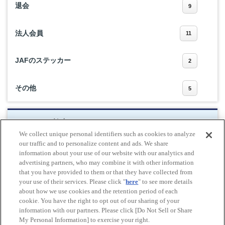
退会
9
法人会員
11
JAFのステッカー
2
その他
5
キーワード検索
We collect unique personal identifiers such as cookies to analyze
our traffic and to personalize content and ads. We share
information about your use of our website with our analytics and
advertising partners, who may combine it with other information
検索する
that you have provided to them or that they have collected from
your use of their services. Please click "
here
" to see more details
about how we use cookies and the retention period of each
cookie. You have the right to opt out of our sharing of your
Do Not Sell or Share My Personal Information
information with our partners. Please click [Do Not Sell or Share
© All rights reserved. JAF
My Personal Information] to exercise your right.