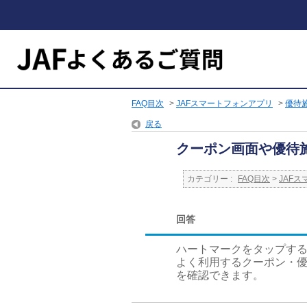
FAQ目次
>
JAFスマートフォンアプリ
>
優待
戻る
クーポン画面や優待
カテゴリー :
FAQ目次
>
JAF
回答
ハートマークをタップす
よく利用するクーポン・
を確認できます。