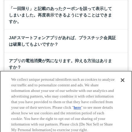
「一回限り」と記載のあったクーポンを誤って表示して
しまいました。再度表示できるようにすることはできま
すか。
JAFスマートフォンアプリがあれば、プラスチック会員証
は破棄してもよいですか？
アプリの電池消費が気になります。抑える方法はありま
すか？
We collect unique personal identifiers such as cookies to analyze
「クーポン」にて、端末の位置情報がONになっている状
our traffic and to personalize content and ads. We share
態で「近くのお店」を押しても反応しない。または位置
information about your use of our website with our analytics and
advertising partners, who may combine it with other information
情報の取得に失敗しましたと表示される。
that you have provided to them or that they have collected from
your use of their services. Please click "
here
" to see more details
about how we use cookies and the retention period of each
cookie. You have the right to opt out of our sharing of your
Do Not Sell or Share My Personal Information
information with our partners. Please click [Do Not Sell or Share
© All rights reserved. JAF
My Personal Information] to exercise your right.