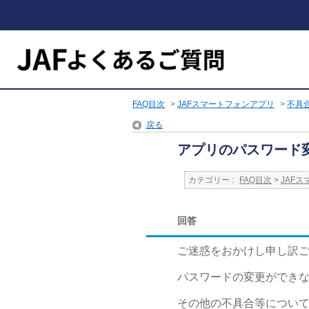
FAQ目次
>
JAFスマートフォンアプリ
>
不具
戻る
アプリのパスワード
カテゴリー :
FAQ目次
>
JAF
回答
ご迷惑をおかけし申し訳
パスワードの変更ができな
その他の不具合等につい