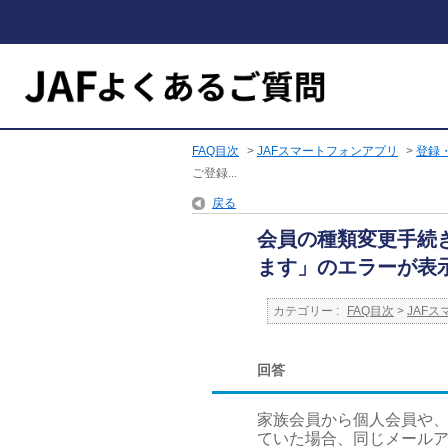
FAQ目次
>
JAFスマートフォンアプリ
>
登録
ご登録...
戻る
会員の種類変更手続
ます」のエラーが表
カテゴリー :
FAQ目次
>
JAF
回答
家族会員から個人会員や、
ていた場合、同じメール