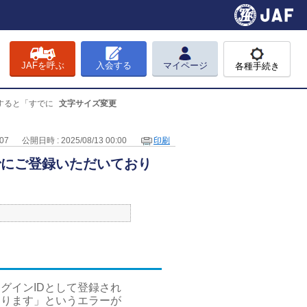
JAFを呼ぶ
入会する
マイページ
各種手続き
すると「すでに
文字サイズ変更
707
公開日時 : 2025/08/13 00:00
印刷
でにご登録いただいており
グインIDとして登録され
おります」というエラーが