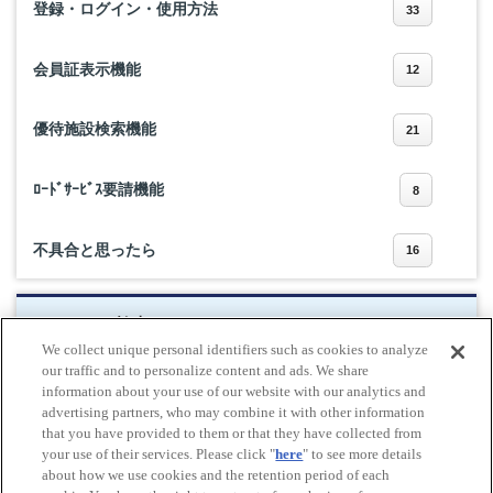
登録・ログイン・使用方法
33
会員証表示機能
12
優待施設検索機能
21
ﾛｰﾄﾞｻｰﾋﾞｽ要請機能
8
不具合と思ったら
16
キーワード検索
We collect unique personal identifiers such as cookies to analyze
our traffic and to personalize content and ads. We share
information about your use of our website with our analytics and
advertising partners, who may combine it with other information
検索する
that you have provided to them or that they have collected from
your use of their services. Please click "
here
" to see more details
about how we use cookies and the retention period of each